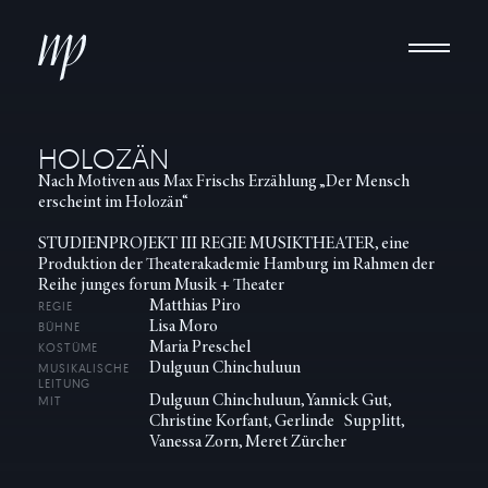
Maria Preschel
HOLOZÄN
Nach Motiven aus Max Frischs Erzählung „Der Mensch
erscheint im Holozän“
STUDIENPROJEKT III REGIE MUSIKTHEATER, eine
Produktion der Theaterakademie Hamburg im Rahmen der
Reihe junges forum Musik + Theater
REGIE
Matthias Piro
BÜHNE
Lisa Moro
KOSTÜME
Maria Preschel
MUSIKALISCHE
Dulguun Chinchuluun
LEITUNG
MIT
Dulguun Chinchuluun, Yannick Gut,
Christine Korfant, Gerlinde Supplitt,
Vanessa Zorn, Meret Zürcher